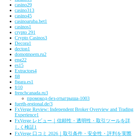
casino2
9
casino3
13
casino4
5
casinoaruba.bet
1
casinos
1
crypto 29
1
Crypto Casinos
3
Decora
1
decton
1
domotmoem.ru
2
eng
22
es
15
Extractors
4
fi
8
figara.es
1
fr
10
frenchcanada.ru
3
промокод-без-отыгрыша-100
3
fuerth-regional.de/
3
FxVerge Review: Independent Broker Overview and Trading
Experience
1
FxVerge レビュー｜信頼性・透明性・取引ツールを詳
しく検証
1
FxVerge 口コミ 2026｜取引条件・安全性・評判を実際