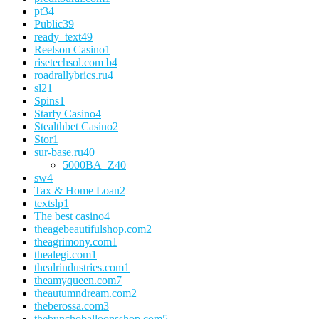
pt
34
Public
39
ready_text
49
Reelson Casino
1
risetechsol.com b
4
roadrallybrics.ru
4
sl
21
Spins
1
Starfy Casino
4
Stealthbet Casino
2
Stor
1
sur-base.ru
40
5000BA_Z
40
sw
4
Tax & Home Loan
2
textslp
1
The best casino
4
theagebeautifulshop.com
2
theagrimony.com
1
thealegi.com
1
thealrindustries.com
1
theamyqueen.com
7
theautumndream.com
2
theberossa.com
3
thebunchoballoonsshop.com
5