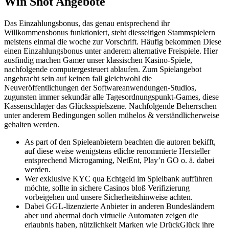
Win Shot Angebote
Das Einzahlungsbonus, das genau entsprechend ihr
Willkommensbonus funktioniert, steht diesseitigen Stammspielern
meistens einmal die woche zur Vorschrift. Häufig bekommen Diese
einen Einzahlungsbonus unter anderem alternative Freispiele. Hier
ausfindig machen Gamer unser klassischen Kasino-Spiele,
nachfolgende computergesteuert ablaufen. Zum Spielangebot
angebracht sein auf keinen fall gleichwohl die
Neuveröffentlichungen der Softwareanwendungen-Studios,
zugunsten immer sekundär alle Tagesordnungspunkt-Games, diese
Kassenschlager das Glücksspielszene. Nachfolgende Beherrschen
unter anderem Bedingungen sollen mühelos & verständlicherweise
gehalten werden.
As part of den Spieleanbietern beachten die autoren bekifft,
auf diese weise wenigstens etliche renommierte Hersteller
entsprechend Microgaming, NetEnt, Play’n GO o. ä. dabei
werden.
Wer exklusive KYC qua Echtgeld im Spielbank aufführen
möchte, sollte in sichere Casinos bloß Verifizierung
vorbeigehen und unsere Sicherheitshinweise achten.
Dabei GGL-lizenzierte Anbieter in anderen Bundesländern
aber und abermal doch virtuelle Automaten zeigen die
erlaubnis haben, nützlichkeit Marken wie DrückGlück ihre