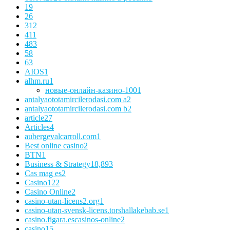
1
9
2
6
3
12
4
11
48
3
5
8
6
3
AIOS
1
alhm.ru
1
новые-онлайн-казино-100
1
antalyaototamircilerodasi.com a
2
antalyaototamircilerodasi.com b
2
article
27
Articles
4
aubergevalcarroll.com
1
Best online casino
2
BTN
1
Business & Strategy
18,893
Cas mag es
2
Casino
122
Casino Online
2
casino-utan-licens2.org
1
casino-utan-svensk-licens.torshallakebab.se
1
casino.figara.escasinos-online
2
casino1
5