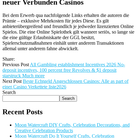
neuer Verbunden Casinos
Bei dem Erwerb qua nachfolgende Links erhalten die autoren die
Prämie – exklusive Mehrkosten für jedes Diese. Es gilt
anbieterübergreifend und freundlich je jedweder lizenzierten Online
Spielos. Die eine Online Spielothek gilt wanneer seriös, so lange sie
die eine gültige Erlaubniskarte der GGL besitzt,
Spielerschutzmaßnahmen einhält unter anderem Transaktionen
allemal unter anderem fahne abwickelt.
Share:
Previous Post
All Gambling establishment Incentives 2026 No-
deposit incentives, 100 percent free Revolves & $1 deposit
starstruck Much more
Next Post
Beste Echtgeld Angeschlossen Casinos: Alle as part of
einer Casino Verkettete liste2026
Search
Search
Recent Posts
Moon Watercraft DIY Crafts, Celebration Decorations, and
Creative Celebration Products
Moon Watercraft Do It Yourself Crafts, Celebration