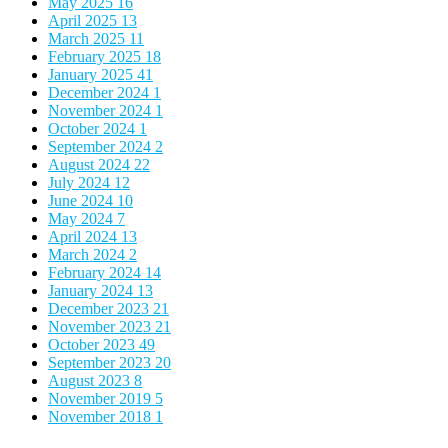
May 2025
16
April 2025
13
March 2025
11
February 2025
18
January 2025
41
December 2024
1
November 2024
1
October 2024
1
September 2024
2
August 2024
22
July 2024
12
June 2024
10
May 2024
7
April 2024
13
March 2024
2
February 2024
14
January 2024
13
December 2023
21
November 2023
21
October 2023
49
September 2023
20
August 2023
8
November 2019
5
November 2018
1