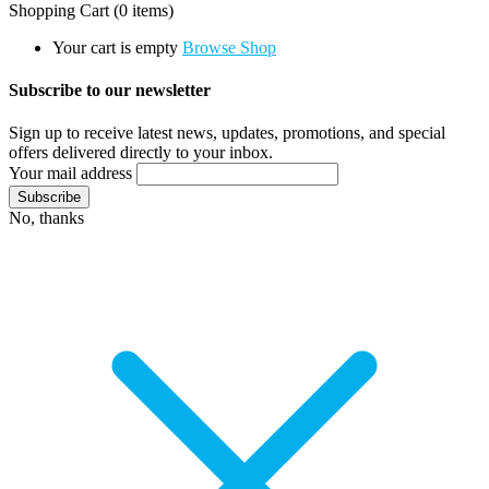
Shopping Cart
(0 items)
Your cart is empty
Browse Shop
Subscribe to our newsletter
Sign up to receive latest news, updates, promotions, and special
offers delivered directly to your inbox.
Your mail address
No, thanks