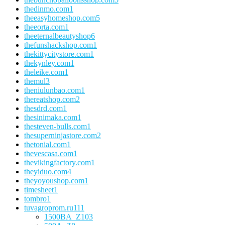
thedinmo.com
1
theeasyhomeshop.com
5
theeorta.com
1
theeternalbeautyshop
6
thefunshackshop.com
1
thekittycitystore.com
1
thekynley.com
1
theleike.com
1
themul
3
theniulunbao.com
1
thereatshop.com
2
thesdrd.com
1
thesinimaka.com
1
thesteven-bulls.com
1
thesuperninjastore.com
2
thetonial.com
1
thevescasa.com
1
thevikingfactory.com
1
theyiduo.com
4
theyoyoushop.com
1
timesheet
1
tombro
1
tuvagroprom.ru
111
1500BA_Z
103