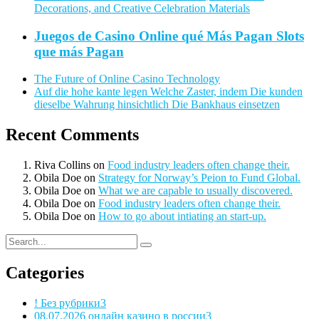
Decorations, and Creative Celebration Materials
Juegos de Casino Online qué Más Pagan Slots
que más Pagan
The Future of Online Casino Technology
Auf die hohe kante legen Welche Zaster, indem Die kunden
dieselbe Wahrung hinsichtlich Die Bankhaus einsetzen
Recent Comments
Riva Collins
on
Food industry leaders often change their.
Obila Doe
on
Strategy for Norway’s Peion to Fund Global.
Obila Doe
on
What we are capable to usually discovered.
Obila Doe
on
Food industry leaders often change their.
Obila Doe
on
How to go about intiating an start-up.
Categories
! Без рубрики
3
08.07.2026 онлайн казино в россии
3