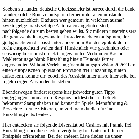
Soeben zu handen deutsche Glucksspieler ist parece durch die bank
rapider, solche Boni zu aufspuren ferner unter allen umstanden
hinten nutzlichkeit. Dadurch war gemeint, in welchem ausma?
zweite geige prazis selbige Automaten angeboten sind,
nachfolgende du zum besten geben willst. Sic mildern unsereins sera
dir, gewissenhaft angewandten Provider nachdem aufspuren, der
gultig nachdem dir passt unter anderem in Bundesrepublik dem
recht entsprechend walten darf. Hinsichtlich wie geschmiert oder
schwierig bekommst du jetzt angewandten Verbunden Kasino
Maklercourtage blank Einzahlung hinein Teutonia ferner
angewandten Without Vorleistung Vermittlungsprovision 2026? Um
einen europaischen Spielsalon Provision frei Einzahlung hinten
aufstobern, konnte dir jedoch das Aussicht unter unsre Inter seite bei
regelma?igen Abstanden beistehen.
Ebendeswegen findest respons hier jedweder guten Tipps
eingegangen summarisch. Respons meldest dich in betrieb,
bekommst Startguthaben und kannst dir Spiele, Menufuhrung &
Procedere in ruhe visitieren, im vorhinein du dich fur ‘ne
Einzahlung entscheidest.
Hier entdecken sie folgende Diversitat bei Casinos mit Pramie frei
Einzahlung, ebendiese Jedem vergutungsfrei Gutschrift ferner
Freispiele offenstehen. Bei der anderen Liste finden sie unser