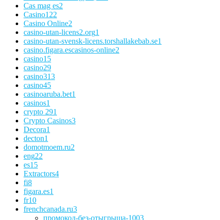
Cas mag es
2
Casino
122
Casino Online
2
casino-utan-licens2.org
1
casino-utan-svensk-licens.torshallakebab.se
1
casino.figara.escasinos-online
2
casino1
5
casino2
9
casino3
13
casino4
5
casinoaruba.bet
1
casinos
1
crypto 29
1
Crypto Casinos
3
Decora
1
decton
1
domotmoem.ru
2
eng
22
es
15
Extractors
4
fi
8
figara.es
1
fr
10
frenchcanada.ru
3
промокод-без-отыгрыша-100
3