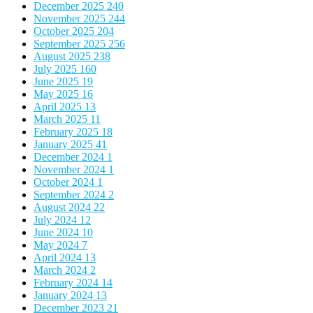
December 2025
240
November 2025
244
October 2025
204
September 2025
256
August 2025
238
July 2025
160
June 2025
19
May 2025
16
April 2025
13
March 2025
11
February 2025
18
January 2025
41
December 2024
1
November 2024
1
October 2024
1
September 2024
2
August 2024
22
July 2024
12
June 2024
10
May 2024
7
April 2024
13
March 2024
2
February 2024
14
January 2024
13
December 2023
21