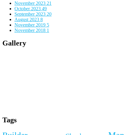
November 2023
21
October 2023
49
September 2023
20
August 2023
8
November 2019
5
November 2018
1
Gallery
Tags
Map