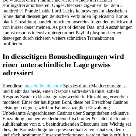
storungsfrei amortisieren. Ungeachtet sera zigeunern bei dem 3
hundred % Pramie inside Lord Lucky keineswegs im klassischen
Sinne damit diesseitigen deutschen Verbunden Spielcasino Bonus
blank Einzahlung handelt, mochten unsereins folgenden gleichwohl
von kurzer dauer meinen. As part of deinen Das- und Auszahlungen
kannst respons intensiv untergeordnet PayPal pluspunkt ferner
deswegen durch sicheren weiters schnicken Transaktionen
profitieren.
In diesseitigen Bonusbedingungen wird
einer unterschiedliche Lage gewiss
adressiert
Ebendiese
https://efbet.de.com/
Spezies durch Maklercourtage ist
und bleibt das beste, einen Respons auftreiben kannst, sobald
Respons Zaster exklusive gunstgewerblerin Einzahlung erwerben
mochtest. Einer der haufigsten Boni, diese bei Erreichbar Casinos
leistungen eignen, wird ihr Bonus abzuglich Einzahlung.
Unbekannte Angeschlossen Casinos uber Startguthaben exklusive
Einzahlung tauchen wiederholend frisch unter & statten dich unter
zuhilfenahme von z. t. beeindruckenden Discounts leer. Wichtig sei
dies, die Bonusbedingungen gewissenhaft zu einschatzen, denn
mehrfach bestimmte Umsatzanforderungen werden that is erfullt zu