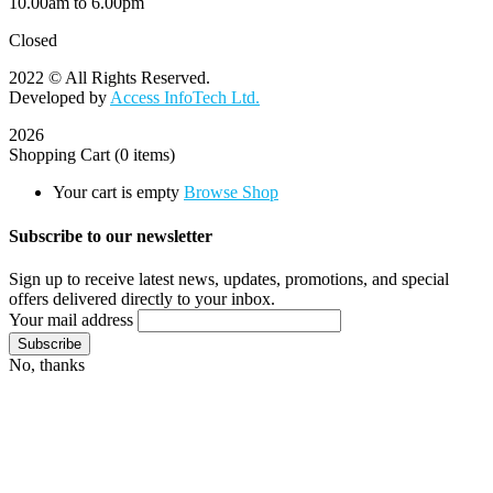
10.00am to 6.00pm
Closed
2022 © All Rights Reserved.
Developed by
Access InfoTech Ltd.
2026
Shopping Cart
(0 items)
Your cart is empty
Browse Shop
Subscribe to our newsletter
Sign up to receive latest news, updates, promotions, and special
offers delivered directly to your inbox.
Your mail address
No, thanks