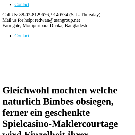
Contact
Call Us: 88-02-8129676, 9140534
(Sat - Thursday)
Mail us for help:
redwan@tuangroup.net
Farmgate, Monipuripara
Dhaka, Bangladesh
Contact
Gleichwohl mochten welche
naturlich Bimbes obsiegen,
ferner ein geschenkte
Spielcasino-Maklercourtage
wird Einzelheit ihrer