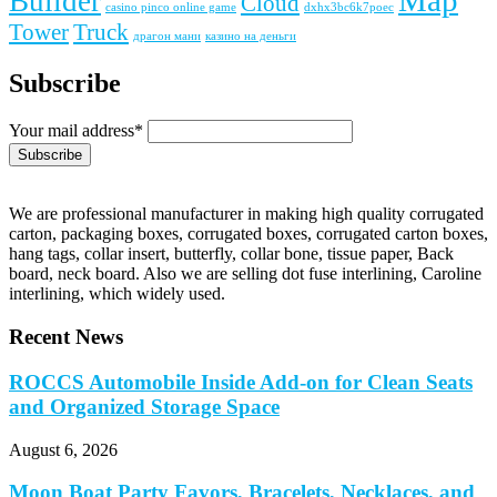
Builder
Cloud
casino pinco online game
dxhx3bc6k7poec
Tower
Truck
драгон мани
казино на деньги
Subscribe
Your mail address*
We are professional manufacturer in making high quality corrugated
carton, packaging boxes, corrugated boxes, corrugated carton boxes,
hang tags, collar insert, butterfly, collar bone, tissue paper, Back
board, neck board. Also we are selling dot fuse interlining, Caroline
interlining, which widely used.
Recent News
ROCCS Automobile Inside Add-on for Clean Seats
and Organized Storage Space
August 6, 2026
Moon Boat Party Favors, Bracelets, Necklaces, and