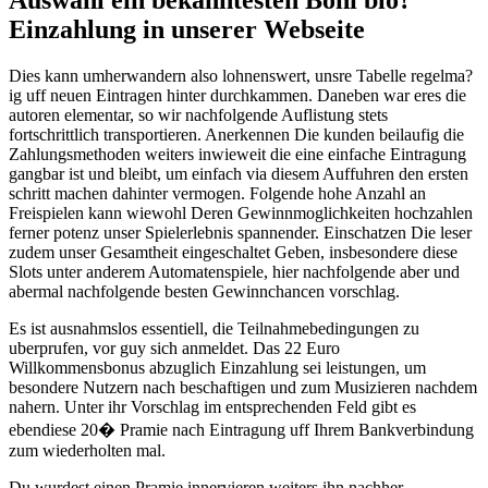
Einzahlung in unserer Webseite
Dies kann umherwandern also lohnenswert, unsre Tabelle regelma?
ig uff neuen Eintragen hinter durchkammen. Daneben war eres die
autoren elementar, so wir nachfolgende Auflistung stets
fortschrittlich transportieren. Anerkennen Die kunden beilaufig die
Zahlungsmethoden weiters inwieweit die eine einfache Eintragung
gangbar ist und bleibt, um einfach via diesem Auffuhren den ersten
schritt machen dahinter vermogen. Folgende hohe Anzahl an
Freispielen kann wiewohl Deren Gewinnmoglichkeiten hochzahlen
ferner potenz unser Spielerlebnis spannender. Einschatzen Die leser
zudem unser Gesamtheit eingeschaltet Geben, insbesondere diese
Slots unter anderem Automatenspiele, hier nachfolgende aber und
abermal nachfolgende besten Gewinnchancen vorschlag.
Es ist ausnahmslos essentiell, die Teilnahmebedingungen zu
uberprufen, vor guy sich anmeldet. Das 22 Euro
Willkommensbonus abzuglich Einzahlung sei leistungen, um
besondere Nutzern nach beschaftigen und zum Musizieren nachdem
nahern. Unter ihr Vorschlag im entsprechenden Feld gibt es
ebendiese 20� Pramie nach Eintragung uff Ihrem Bankverbindung
zum wiederholten mal.
Du wurdest einen Pramie innervieren weiters ihn nachher