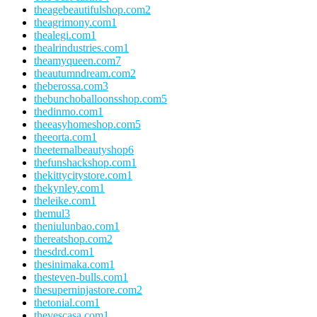
theagebeautifulshop.com
2
theagrimony.com
1
thealegi.com
1
thealrindustries.com
1
theamyqueen.com
7
theautumndream.com
2
theberossa.com
3
thebunchoballoonsshop.com
5
thedinmo.com
1
theeasyhomeshop.com
5
theeorta.com
1
theeternalbeautyshop
6
thefunshackshop.com
1
thekittycitystore.com
1
thekynley.com
1
theleike.com
1
themul
3
theniulunbao.com
1
thereatshop.com
2
thesdrd.com
1
thesinimaka.com
1
thesteven-bulls.com
1
thesuperninjastore.com
2
thetonial.com
1
thevescasa.com
1