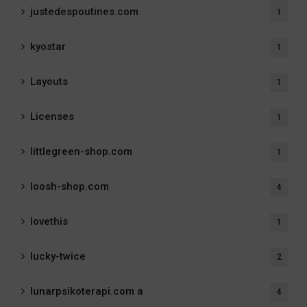
justedespoutines.com
1
kyostar
1
Layouts
1
Licenses
1
littlegreen-shop.com
1
loosh-shop.com
4
lovethis
1
lucky-twice
2
lunarpsikoterapi.com a
4