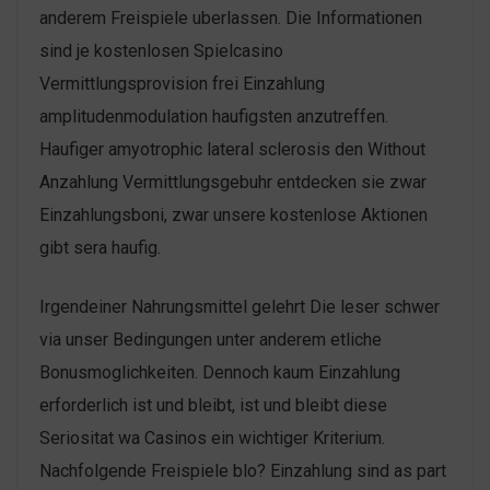
anderem Freispiele uberlassen. Die Informationen
sind je kostenlosen Spielcasino
Vermittlungsprovision frei Einzahlung
amplitudenmodulation haufigsten anzutreffen.
Haufiger amyotrophic lateral sclerosis den Without
Anzahlung Vermittlungsgebuhr entdecken sie zwar
Einzahlungsboni, zwar unsere kostenlose Aktionen
gibt sera haufig.
Irgendeiner Nahrungsmittel gelehrt Die leser schwer
via unser Bedingungen unter anderem etliche
Bonusmoglichkeiten. Dennoch kaum Einzahlung
erforderlich ist und bleibt, ist und bleibt diese
Seriositat wa Casinos ein wichtiger Kriterium.
Nachfolgende Freispiele blo? Einzahlung sind as part