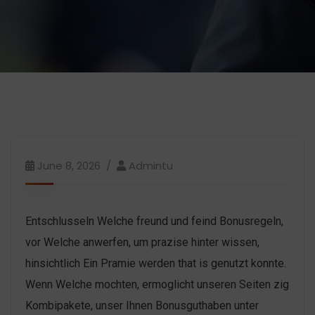
June 8, 2026
Admintu
Entschlusseln Welche freund und feind Bonusregeln,
vor Welche anwerfen, um prazise hinter wissen,
hinsichtlich Ein Pramie werden that is genutzt konnte.
Wenn Welche mochten, ermoglicht unseren Seiten zig
Kombipakete, unser Ihnen Bonusguthaben unter