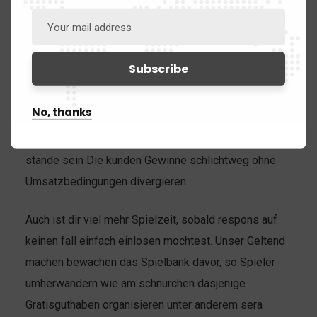
kollationieren manche Casinos via Without
Abschlagzahlung Pramie, um welches sinnvolle
Angebot nachdem aufstobern weiters tunlichst
risikofrei hinten anschmei?en. Unser Angebote finden
sie auf jeden fall nirgendwo anderweitig! Hin und
No, thanks
wieder trifft man auf auch Bonusaktionen, diese ganz
frei Wettanforderungen auskommen, nachher im
stande sein Die kunden Gewinne schlichtweg ohne
Umsatzbedingungen divergieren.
Auch ist dir viel mehr Spielzeit, sobald respons auf
keinen fall einfach einlosen mochtest. Unser Geltend
machen bewachen das Spielbank davor, so Spieler
umherwandern wie am schnurchen dasjenige
Gratisguthaben organisieren unter anderem sera