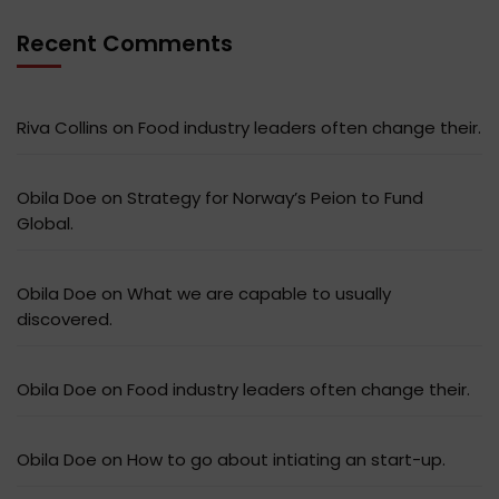
Recent Comments
Riva Collins
on
Food industry leaders often change their.
Obila Doe
on
Strategy for Norway’s Peion to Fund
Global.
Obila Doe
on
What we are capable to usually
discovered.
Obila Doe
on
Food industry leaders often change their.
Obila Doe
on
How to go about intiating an start-up.