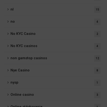
nl
15
no
4
No KYC Casino
2
No KYC casinos
4
non gamstop casinos
12
Nye Casino
8
nysp
1
Online casino
3
Online stávkovanie