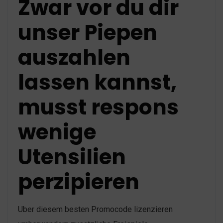
Zwar vor du dir
unser Piepen
auszahlen
lassen kannst,
musst respons
wenige
Utensilien
perzipieren
Uber diesem besten Promocode lizenzieren