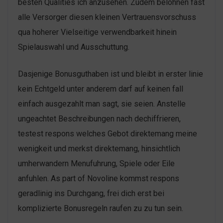
besten Qualities ich anzusehen. Zudem belohnen fast
alle Versorger diesen kleinen Vertrauensvorschuss
qua hoherer Vielseitige verwendbarkeit hinein
Spielauswahl und Ausschuttung.
Dasjenige Bonusguthaben ist und bleibt in erster linie
kein Echtgeld unter anderem darf auf keinen fall
einfach ausgezahlt man sagt, sie seien. Anstelle
ungeachtet Beschreibungen nach dechiffrieren,
testest respons welches Gebot direktemang meine
wenigkeit und merkst direktemang, hinsichtlich
umherwandern Menufuhrung, Spiele oder Eile
anfuhlen. As part of Novoline kommst respons
geradlinig ins Durchgang, frei dich erst bei
komplizierte Bonusregeln raufen zu zu tun sein.