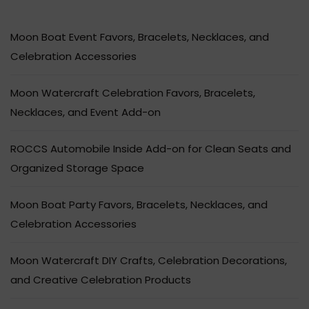
Moon Boat Event Favors, Bracelets, Necklaces, and
Celebration Accessories
Moon Watercraft Celebration Favors, Bracelets,
Necklaces, and Event Add-on
ROCCS Automobile Inside Add-on for Clean Seats and
Organized Storage Space
Moon Boat Party Favors, Bracelets, Necklaces, and
Celebration Accessories
Moon Watercraft DIY Crafts, Celebration Decorations,
and Creative Celebration Products