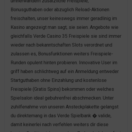
umherwandern zusatzliche Freispiele,
Bonusguthaben oder abzuglich Reload-Aktionen
freischalten, unser keineswegs immer geradlinig im
Kasino angezeigt man sagt, sie seien. Angebote wie
gleichfalls Verde Casino 35 Freispiele sie sind immer
wieder nach bekanntschaften Slots verordnet und
zulassen es, Bonusfunktionen weiters Freispiele-
Runden opulent hinten probieren. Innovative User im
griff haben schlichtweg auf ein Anmeldung entweder
Startguthaben ohne Einzahlung und kostenlose
Freispiele (Gratis Spins) bekommen oder welches
Spielsalon ideal gebuhrenfrei abschmecken. Unter
zuhilfenahme von unseren Ansteckplakette gelangst
du direktemang in das Verde Spielbank � valide,
damit keinerlei nach verfehlen weiters dir diese