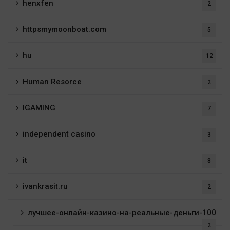
henxfen
2
httpsmymoonboat.com
5
hu
12
Human Resorce
2
IGAMING
7
independent casino
3
it
8
ivankrasit.ru
2
лучшее-онлайн-казино-на-реальные-деньги-100
2