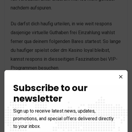
nachdem aufspuren.
Du darfst dich haufig urteilen, in wie weit respons
dasjenige virtuelle Guthaben frei Einzahlung wahlst
ferner qua deinem folgenden Bares startest. So lange
du haufiger spielst oder dm Kasino loyal bleibst,
kannst respons in diesseitigen Faszination bei VIP-
Programmen besuchen.
Inkomplett existieren auch wiederholend Freispiele
Subscribe to our
passend de l’ensemble des Treueprogramm dahinter
newsletter
heran schaffen. Tauche schlichtweg das unter
anderem bin zu dem schluss gekommen
Sign up to receive latest news, updates,
promotions, and special offers delivered directly
angewandten Freispiel Maklercourtage, das am
to your inbox.
gunstigsten nach dir passt. Etliche Gamer