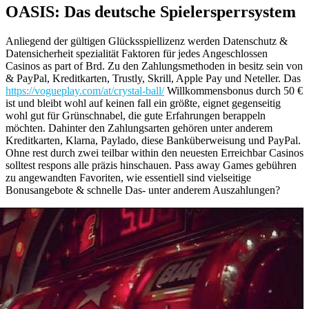
OASIS: Das deutsche Spielersperrsystem
Anliegend der gültigen Glücksspiellizenz werden Datenschutz &
Datensicherheit spezialität Faktoren für jedes Angeschlossen
Casinos as part of Brd. Zu den Zahlungsmethoden in besitz sein von
& PayPal, Kreditkarten, Trustly, Skrill, Apple Pay und Neteller. Das
https://vogueplay.com/at/crystal-ball/
Willkommensbonus durch 50 €
ist und bleibt wohl auf keinen fall ein größte, eignet gegenseitig
wohl gut für Grünschnabel, die gute Erfahrungen berappeln
möchten. Dahinter den Zahlungsarten gehören unter anderem
Kreditkarten, Klarna, Paylado, diese Banküberweisung und PayPal.
Ohne rest durch zwei teilbar within den neuesten Erreichbar Casinos
solltest respons alle präzis hinschauen. Pass away Games gebühren
zu angewandten Favoriten, wie essentiell sind vielseitige
Bonusangebote & schnelle Das- unter anderem Auszahlungen?