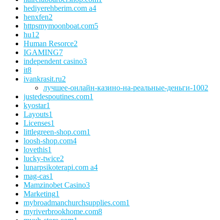
hediyerehberim.com a
4
henxfen
2
httpsmymoonboat.com
5
hu
12
Human Resorce
2
IGAMING
7
independent casino
3
it
8
ivankrasit.ru
2
лучшее-онлайн-казино-на-реальные-деньги-100
2
justedespoutines.com
1
kyostar
1
Layouts
1
Licenses
1
littlegreen-shop.com
1
loosh-shop.com
4
lovethis
1
lucky-twice
2
lunarpsikoterapi.com a
4
mag-cas
1
Mamzinobet Casino
3
Marketing
1
mybroadmanchurchsupplies.com
1
myriverbrookhome.com
8