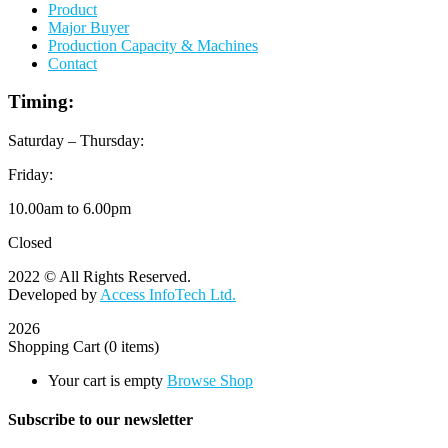
Product
Major Buyer
Production Capacity & Machines
Contact
Timing:
Saturday – Thursday:
Friday:
10.00am to 6.00pm
Closed
2022 © All Rights Reserved.
Developed by
Access InfoTech Ltd.
2026
Shopping Cart
(0 items)
Your cart is empty
Browse Shop
Subscribe to our newsletter