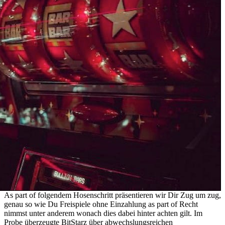
As part of folgendem Hosenschritt präsentieren wir Dir Zug um zug,
genau so wie Du Freispiele ohne Einzahlung as part of Recht
nimmst unter anderem wonach dies dabei hinter achten gilt. Im
Probe überzeugte BitStarz über abwechslungsreichen