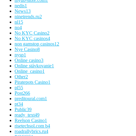
myub-store.com
1
nedis
1
News
13
ninetrends.ru
2
nl
15
no
4
No KYC Casino
2
No KYC casinos
4
non gamstop casinos
12
Nye Casino
8
nysp
1
Online casino
3
Online stávkovanie
1
Online_casino
1
Other
2
Piratepots Casino
1
pl
55
Post
266
preditoural.com
1
pt
34
Public
39
ready_text
49
Reelson Casino
1
risetechsol.com b
4
roadrallybrics.ru
4