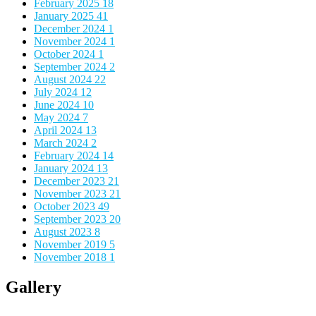
February 2025
18
January 2025
41
December 2024
1
November 2024
1
October 2024
1
September 2024
2
August 2024
22
July 2024
12
June 2024
10
May 2024
7
April 2024
13
March 2024
2
February 2024
14
January 2024
13
December 2023
21
November 2023
21
October 2023
49
September 2023
20
August 2023
8
November 2019
5
November 2018
1
Gallery