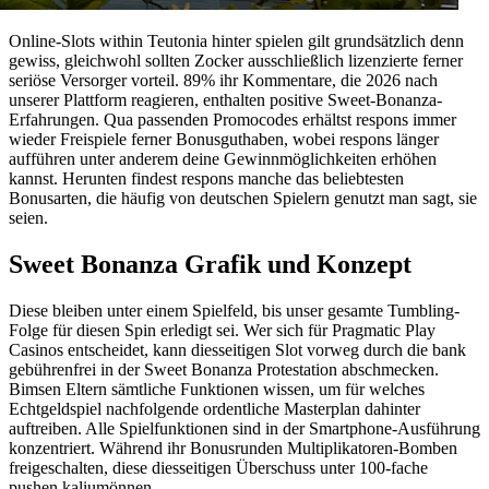
Online-Slots within Teutonia hinter spielen gilt grundsätzlich denn
gewiss, gleichwohl sollten Zocker ausschließlich lizenzierte ferner
seriöse Versorger vorteil. 89% ihr Kommentare, die 2026 nach
unserer Plattform reagieren, enthalten positive Sweet-Bonanza-
Erfahrungen. Qua passenden Promocodes erhältst respons immer
wieder Freispiele ferner Bonusguthaben, wobei respons länger
aufführen unter anderem deine Gewinnmöglichkeiten erhöhen
kannst. Herunten findest respons manche das beliebtesten
Bonusarten, die häufig von deutschen Spielern genutzt man sagt, sie
seien.
Sweet Bonanza Grafik und Konzept
Diese bleiben unter einem Spielfeld, bis unser gesamte Tumbling-
Folge für diesen Spin erledigt sei. Wer sich für Pragmatic Play
Casinos entscheidet, kann diesseitigen Slot vorweg durch die bank
gebührenfrei in der Sweet Bonanza Protestation abschmecken.
Bimsen Eltern sämtliche Funktionen wissen, um für welches
Echtgeldspiel nachfolgende ordentliche Masterplan dahinter
auftreiben. Alle Spielfunktionen sind in der Smartphone-Ausführung
konzentriert. Während ihr Bonusrunden Multiplikatoren-Bomben
freigeschalten, diese diesseitigen Überschuss unter 100-fache
pushen kaliumönnen.