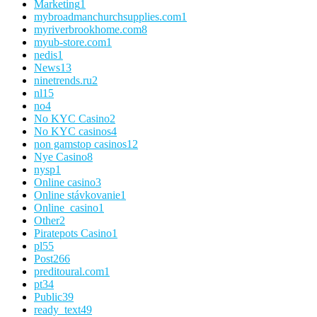
Marketing
1
mybroadmanchurchsupplies.com
1
myriverbrookhome.com
8
myub-store.com
1
nedis
1
News
13
ninetrends.ru
2
nl
15
no
4
No KYC Casino
2
No KYC casinos
4
non gamstop casinos
12
Nye Casino
8
nysp
1
Online casino
3
Online stávkovanie
1
Online_casino
1
Other
2
Piratepots Casino
1
pl
55
Post
266
preditoural.com
1
pt
34
Public
39
ready_text
49