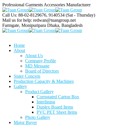
Professional Garments Accessories Manufacturer
Call Us: 88-02-8129676, 9140534
(Sat - Thursday)
Mail us for help:
redwan@tuangroup.net
Farmgate, Monipuripara
Dhaka, Bangladesh
Home
About
About Us
Company Profile
MD Message
Board of Directors
Sister Concern
Production Capacity & Machines
Gallery
Product Gallery
Corrugated Carton Box
Interlining
Duplex Board Items
PVC PET Sheet Items
Photo Gallery
Major Buyer